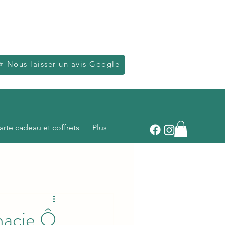
⭐ Nous laisser un avis Google
arte cadeau et coffrets
Plus
macie Ô