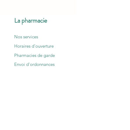
tre mobilisation hier :
uoi et comment nous avons
La pharmacie
Nos services
Horaires d'ouverture
Pharmacies de garde
Envoi d'ordonnances