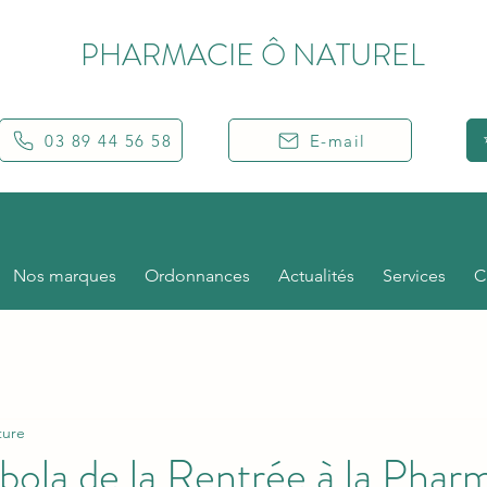
PHARMACIE Ô NATUREL
MULHOUSE RIEDISHEIM
03 89 44 56 58
E-mail
Nos marques
Ordonnances
Actualités
Services
C
ture
ola de la Rentrée à la Phar