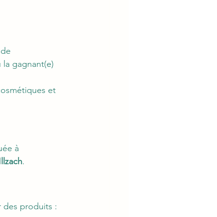
 de 
 la gagnant(e) 
cosmétiques et 
tuée à 
llzach
.
 des produits :