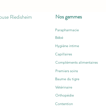
🎄 Horaires exceptionnels de la
🧭 No
Pharmacie Ô Naturel – 24 et 31
pourq
Nos gammes
ouse Riedisheim
décembre
défilé
Parapharmacie
Bébé
Hygiène intime
Capillaires
Compléments alimentaires
Premiers soins
Baume du tigre
Vétérinaire
Orthopédie
Contention