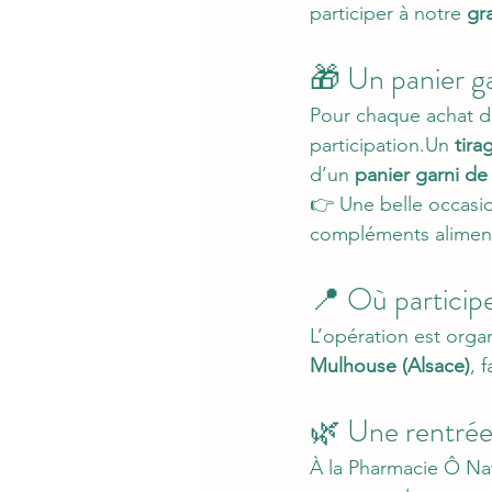
participer à notre 
gr
🎁 Un panier ga
Pour chaque achat d
participation.Un 
tira
d’un 
panier garni de
👉 Une belle occasi
compléments alimenta
📍 Où participe
L’opération est orga
Mulhouse (Alsace)
, 
🌿 Une rentrée 
À la Pharmacie Ô Na