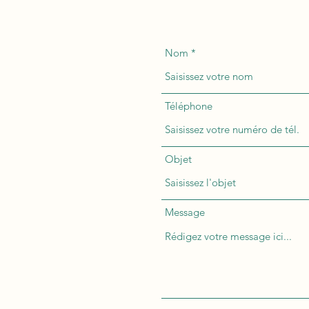
Nom
NTACTER
Téléphone
00 Mulhouse, France
eonaturel.fr
Objet
56 58
Message