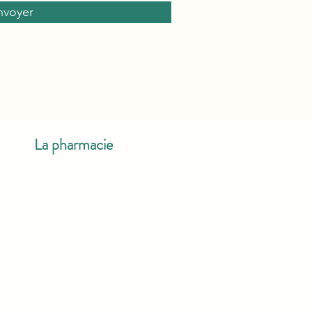
nvoyer
La pharmacie
Nos services
Horaires d'ouverture
Pharmacies de garde
Envoi d'ordonnances