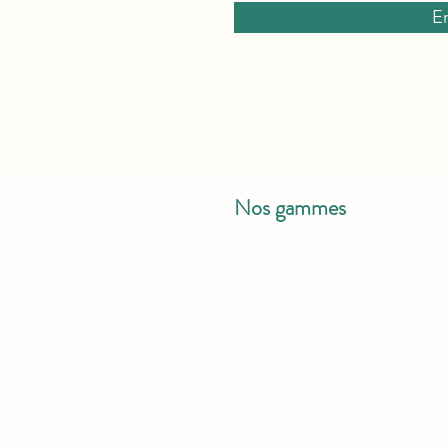
E
Nos gammes
ouse Riedisheim
Parapharmacie
Bébé
Hygiène intime
Capillaires
Compléments alimentaires
Premiers soins