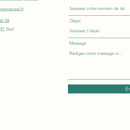
eonaturel.fr
56 58
Objet
 91
(fax)
Message
E