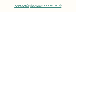
contact@pharmacieonaturel.fr
03 89 44 56 58