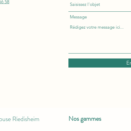
56 58
Message
E
Nos gammes
ouse Riedisheim