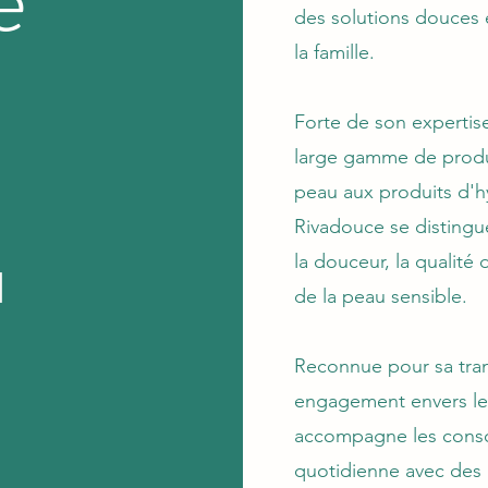
des solutions douces e
la famille.
Forte de son expertis
large gamme de produi
peau aux produits d'h
Rivadouce se distingu
la douceur, la qualité 
l
de la peau sensible.
Reconnue pour sa tra
engagement envers le
accompagne les conso
quotidienne avec des 