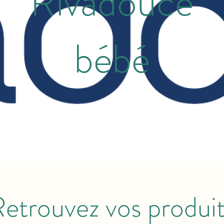
Rivadouce
bébé
Parapharmacie
etrouvez vos produi